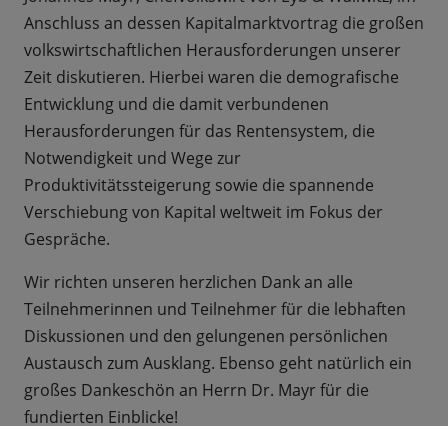
Anschluss an dessen Kapitalmarktvortrag die großen
volkswirtschaftlichen Herausforderungen unserer
Zeit diskutieren. Hierbei waren die demografische
Entwicklung und die damit verbundenen
Herausforderungen für das Rentensystem, die
Notwendigkeit und Wege zur
Produktivitätssteigerung sowie die spannende
Verschiebung von Kapital weltweit im Fokus der
Gespräche.
Wir richten unseren herzlichen Dank an alle
Teilnehmerinnen und Teilnehmer für die lebhaften
Diskussionen und den gelungenen persönlichen
Austausch zum Ausklang. Ebenso geht natürlich ein
großes Dankeschön an Herrn Dr. Mayr für die
fundierten Einblicke!